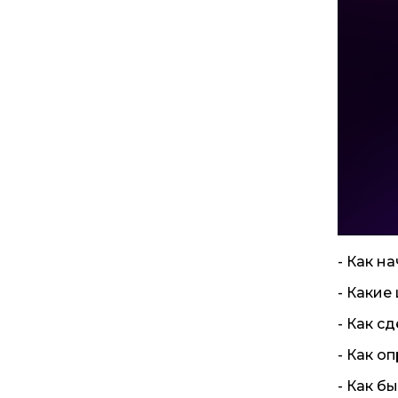
- Как н
- Какие
- Как с
- Как о
- Как б