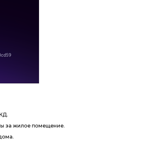
КД.
ты за жилое помещение.
дома.