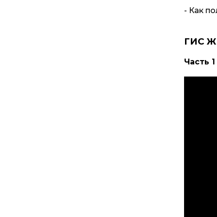
- Как п
ГИС ЖК
Часть 1