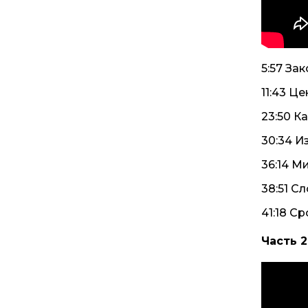
5:57 За
11:43 Ц
23:50 К
30:34 
36:14 М
38:51 
41:18 С
Часть 2