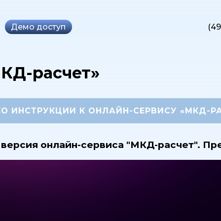
Демо
доступ
(49
МКД-расчет»
О ИНСТРУКЦИИ К ОНЛАЙН-СЕРВИСУ «МКД-Р
 версия онлайн-сервиса "МКД-расчет". Пре