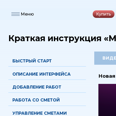
Меню
Купить
Главная
Краткая инструкция
Краткая инструкция «
Методика расчетов
Важная информация
ВИДЕ
БЫСТРЫЙ СТАРТ
Свидетельство и
регистрация
ОПИСАНИЕ ИНТЕРФЕЙСА
Новая
Отзывы
ДОБАВЛЕНИЕ РАБОТ
Цены
РАБОТА СО СМЕТОЙ
Демо-доступ
УПРАВЛЕНИЕ СМЕТАМИ
Дополнительные