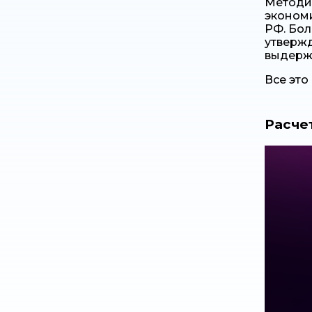
Методи
экономи
РФ. Бол
утвержд
выдержа
Все это
Расче