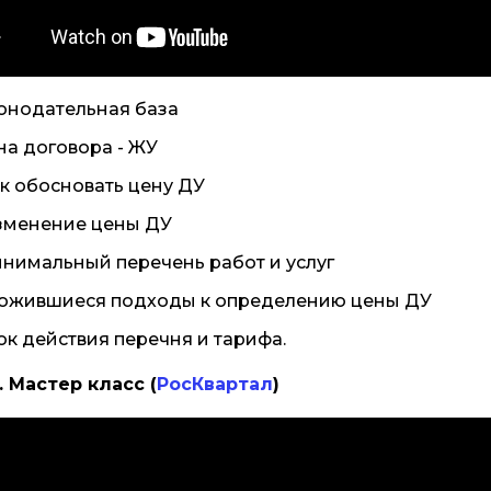
конодательная база
ена договора - ЖУ
ак обосновать цену ДУ
Изменение цены ДУ
инимальный перечень работ и услуг
Сложившиеся подходы к определению цены ДУ
рок действия перечня и тарифа.
. Мастер класс (
РосКвартал
)