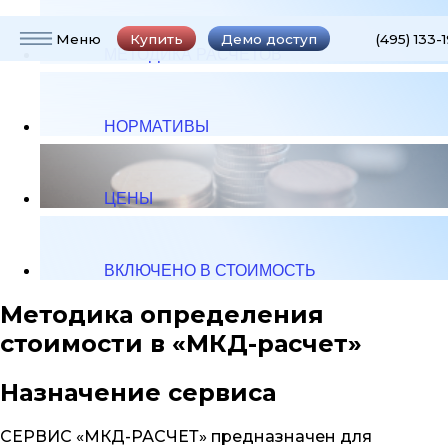
Меню
Купить
Демо
доступ
(495) 133-
Главная
МЕТОДИКА РАСЧЕТОВ
Краткая инструкция
НОРМАТИВЫ
Методика расчетов
Важная информация
ЦЕНЫ
Свидетельство и
регистрация
ВКЛЮЧЕНО В СТОИМОСТЬ
Отзывы
Методика определения
Цены
стоимости в «МКД-расчет»
Демо-доступ
Назначение сервиса
Дополнительные модули
СЕРВИС «МКД-РАСЧЕТ» предназначен для