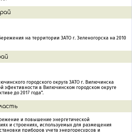
Кировская область [3]
край
Краснодарский край [15]
Красноярский край [20]
Курганская область [2]
режения на территории ЗАТО г. Зеленогорска на 2010
Курская область [5]
рай
Ленинградская область [16]
Липецкая область [2]
Луганская Народная Республика [5]
чинского городского округа ЗАТО г. Вилючинска
ой эфективности в Вилючинском городском округе
Магаданская область [12]
тиве до 2017 года".
Московская область [129]
бласть
Мурманская область [15]
ережение и повышение энергетической
Ненецкий АО [2]
иях и строениях, используемых для размещения
установки приборов учета энергоресурсов и