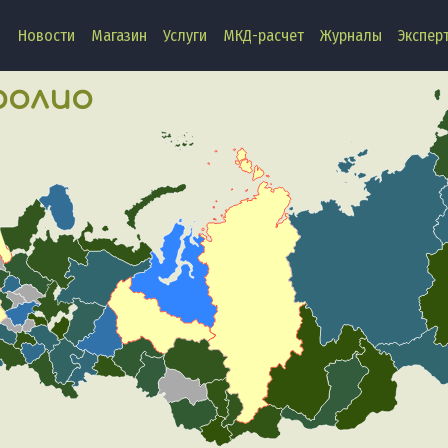
Новости
Магазин
Услуги
МКД-расчет
Журналы
Экспер
олио