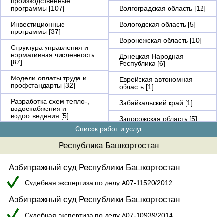
производственные
программы [107]
Волгоградская область [12]
Инвестиционные
Вологодская область [5]
программы [37]
Воронежская область [10]
Структура управления и
нормативная численность
Донецкая Народная
[87]
Республика [6]
Модели оплаты труда и
Еврейская автономная
профстандарты [32]
область [1]
Разработка схем тепло-,
Забайкальский край [1]
водоснабжения и
водоотведения [5]
Запорожская область [5]
Список работ и услуг
Городская среда [73]
Иркутская область [1]
Республика Башкортостан
Программы
Калининградская область
энергосбережения [8]
[7]
Арбитражный суд Республики Башкортостан
Концессии в
Калужская область [45]
коммунальном хозяйстве
Судебная экспертиза по делу А07-11520/2012.
[5]
Камчатский край [8]
Арбитражный суд Республики Башкортостан
Судебные экспертизы [40]
Кемеровская область [2]
Судебная экспертиза по делу А07-10939/2014.