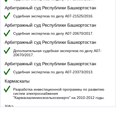
Проекты и экспертиза в
Кировская область [3]
сфере городского
Арбитражный суд Республики Башкортостан
хозяйства [42]
Краснодарский край [15]
Судебная экспертиза по делу А07-21525/2016.
Проекты для федеральных
Красноярский край [20]
органов [38]
Арбитражный суд Республики Башкортостан
Курганская область [2]
Судебная экспертиза по делу А07-20670/2017.
Курская область [5]
Арбитражный суд Республики Башкортостан
Ленинградская область
[16]
Дополнительная судебная экспертиза по делу А07-
20670/2017.
Липецкая область [2]
Арбитражный суд Республики Башкортостан
Луганская Народная
Республика [5]
Судебная экспертиза по делу А07-23373/2013.
Магаданская область [12]
Кармаскалы
Московская область [129]
Разработка инвестиционной программы по развитию
систем электроснабжения
Мурманская область [15]
"Кармаскалининсксельхозэнерго" на 2010-2012 годы.
Ненецкий АО [2]
Уфа
Нижегородская область
Расчет нормативной численности работников