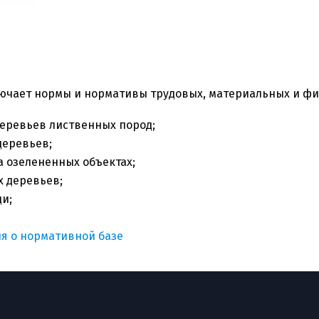
чает нормы и нормативы трудовых, материальных и фи
деревьев лиственных пород;
еревьев;
а озелененных объектах;
х деревьев;
и;
я о нормативной базе