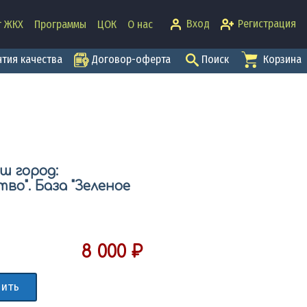
Вход
Регистрация
т ЖКХ
Программы
ЦОК
О нас
Договор-оферта
нтия качества
Поиск
Корзина
ш город:
во". База "Зеленое
8 000 ₽
ить