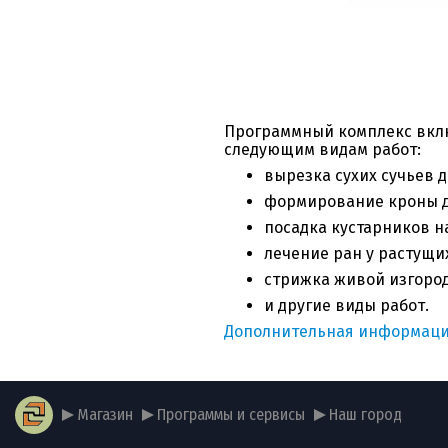
Программный комплекс вклю
следующим видам работ:
вырезка сухих сучьев 
формирование кроны д
посадка кустарников н
лечение ран у растущи
стрижка живой изгород
и другие виды работ.
Дополнительная информаци
Магазин
Программы и сервисы
Наш город