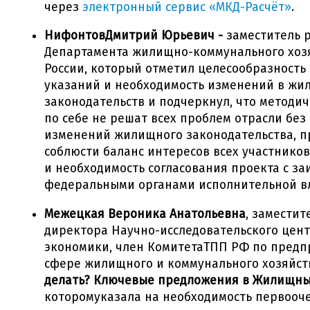
через
электронный сервис «МКД-Расчёт»
.
НифонтовДмитрий Юрьевич -
заместитель 
Департамента жилищно-коммунального хоз
России, который отметил целесообразность
указаний и необходимость изменений в жи
законодательств и подчеркнул, что методи
по себе не решат всех проблем отрасли бе
изменений жилищного законодательства, п
соблюсти баланс интересов всех участник
и необходимость согласования проекта с з
федеральными органами исполнительной вл
Межецкая Вероника Анатольевна
, заместит
директора Научно-исследовательского цен
экономики, член КомитетаТПП РФ по предп
сфере жилищного и коммунального хозяйств
делать? Ключевые предложения в Жилищны
которомуказала на необходимость первооч