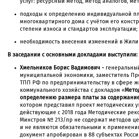
услуг: ресурсный метод, метод аналогов, ме
подходы к определению индивидуальной пл
многоквартирного дома с учётом его конст
степени износа и стандартов эксплуатации;
необходимость внесения изменений в Жили
В заседании с основными докладами выступили:
Хмельников Борис Вадимович -
генеральны
муниципальной экономики, заместитель Пр
ТПП РФ по предпринимательству в сфере 
коммунального хозяйства с докладом «
Мето
определению размера платы за содержани
котором представил проект методических ук
действующие с 2018 года Методические ре
Минстроя № 213/пр не содержат методов ц
и не являются обязательными к применени
документ апробирован в 88 субъектах Росс