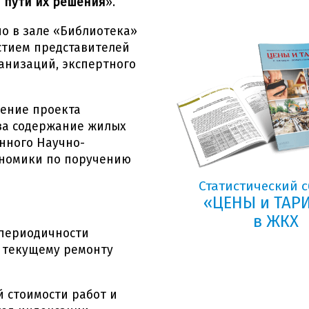
 пути их решения
».
о в зале «Библиотека»
стием представителей
анизаций, экспертного
рение проекта
за содержание жилых
нного Научно-
ономики по поручению
Статистический 
«ЦЕНЫ и ТА
в ЖКХ
 периодичности
и текущему ремонту
 стоимости работ и