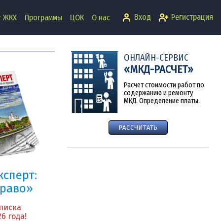
Вход
Регистрация
т ЖКХ
Программы
ЦОК
О нас
ОНЛАЙН-СЕРВИС
«МКД-РАСЧЕТ»
Расчет стоимости работ по
содержанию и ремонту
МКД. Определение платы.
РАССЧИТАТЬ
сперт:
право»
писка
6 года!