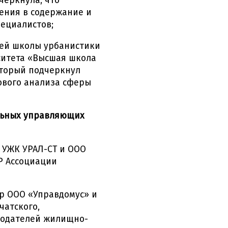
черкнула, что
чения в содержание и
ециалистов;
ей школы урбанистики
ситета «Высшая школа
оторый подчеркнул
ового анализа сферы
льных управляющих
УЖК УРАЛ-СТ и ООО
Р Ассоциации
р ООО «Управдомус» и
чатского,
тодателей жилищно-