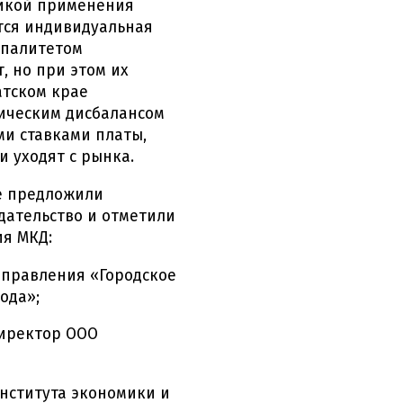
тикой применения
тся индивидуальная
ипалитетом
, но при этом их
атском крае
ическим дисбалансом
и ставками платы,
 уходят с рынка.
е предложили
ательство и отметили
я МКД:
аправления «Городское
ода»;
иректор ООО
нститута экономики и