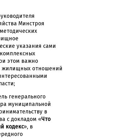
руководителя
яйства Минстроя
 методических
лищное
ческие указания сами
з комплексных
ри этом важно
ов жилищных отношений
аинтересованными
асти;
ель генерального
тра муниципальной
ринимательству в
а с докладом «
Что
й кодекс
», в
ередного