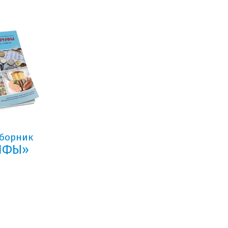
сборник
РИФЫ»