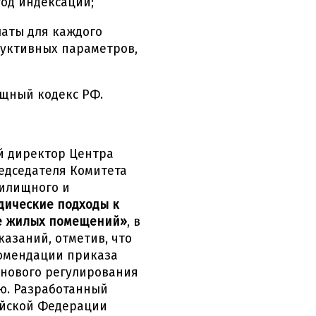
тод индексации;
аты для каждого
руктивных параметров,
щный кодекс РФ.
й директор Центра
едседателя Комитета
жилищного и
дические подходы к
е жилых помещений»
, в
азаний, отметив, что
комендации приказа
енового регулирования
ю. Разработанный
ийской Федерации