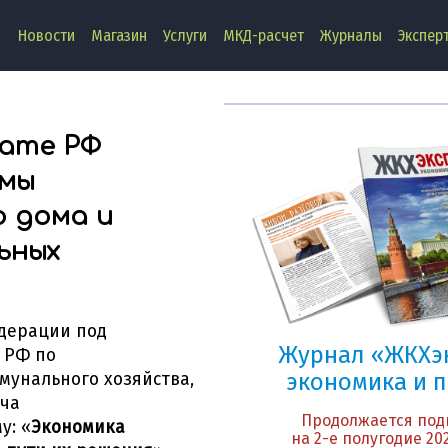
Новости
Магазин
Услуги
МКД-расчет
Журналы
Экспер
Другие
новости
лате РФ
емы
 дома и
ьных
дерации под
Журнал «ЖКХэк
 РФ по
экономика и 
мунального хозяйства,
ича
Продолжается под
у: «
Экономика
на 2-е полугодие 202