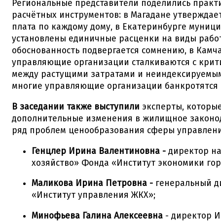
Региональные представители поделились прак
расчётных инструментов: в Магадане утверждае
плата по каждому дому, в Екатеринбурге муниц
установлены единичные расценки на виды работ
обоснованность подвергается сомнению, в Камч
управляющие организации сталкиваются с крит
между растущими затратами и неиндексируемым
многие управляющие организации банкротятся и
В заседании также выступили
эксперты, которы
дополнительные изменения в жилищное законод
ряд проблем ценообразования сферы управлени
Генцлер Ирина Валентиновна -
директор н
хозяйство» Фонда «Институт экономики гор
Маликова Ирина Петровна -
генеральный д
«Институт управления ЖКХ»;
Минофьева Галина Алексеевна
- директор И