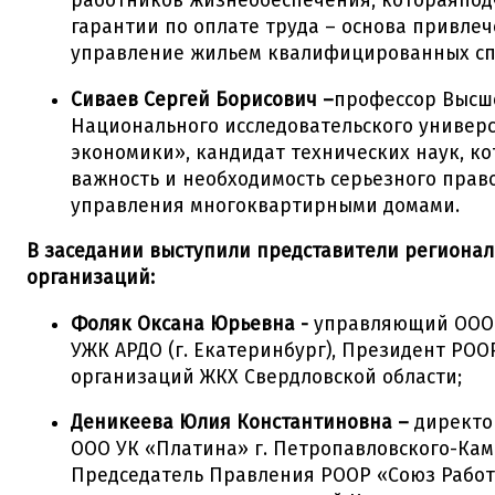
работников жизнеобеспечения, котораяпод
гарантии по оплате труда – основа привле
управление жильем квалифицированных сп
Сиваев Сергей Борисович –
профессор Высш
Национального исследовательского универ
экономики», кандидат технических наук, к
важность и необходимость серьезного прав
управления многоквартирными домами.
В заседании выступили представители региона
организаций:
Фоляк Оксана Юрьевна -
управляющий ООО 
УЖК АРДО (г. Екатеринбург), Президент РОО
организаций ЖКХ Свердловской области;
Деникеева Юлия Константиновна –
директо
ООО УК «Платина» г. Петропавловского-Кам
Председатель Правления РООР «Союз Рабо