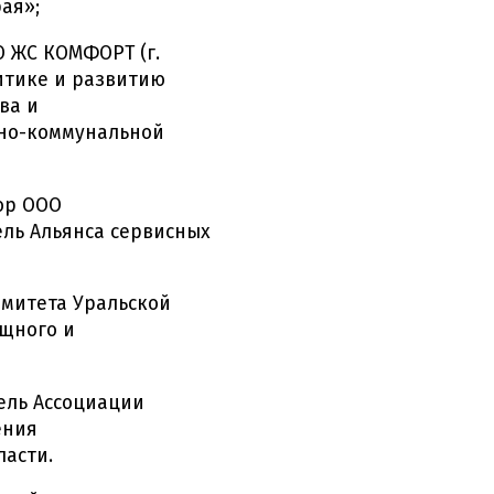
ая»;
 ЖС КОМФОРТ (г.
итике и развитию
ва и
но-коммунальной
ор ООО
ель Альянса сервисных
митета Уральской
щного и
ель Ассоциации
ения
асти.