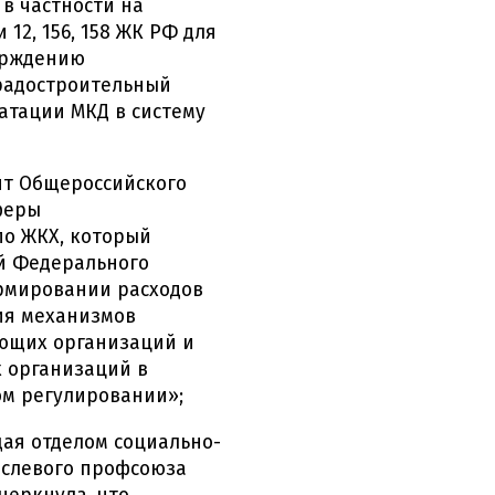
в частности на
12, 156, 158 ЖК РФ для
ерждению
Градостроительный
атации МКД в систему
т Общероссийского
феры
по ЖКХ, который
й Федерального
рмировании расходов
ния механизмов
ющих организаций и
 организаций в
ом регулировании»;
ая отделом социально-
аслевого профсоюза